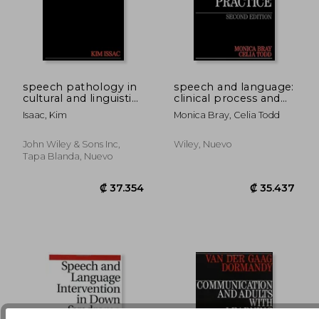
speech pathology in
speech and language:
cultural and linguistic
clinical process and
diversity
practice, 2nd edition
₡ 26.605
₡ 29.7
Isaac, Kim
Monica Bray, Celia Todd
John Wiley & Sons Inc,
Wiley, Nuevo
Tapa Blanda, Nuevo