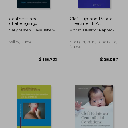
deafness and
Cleft Lip and Palate
challenging
Treatment: A
behaviour: the 360°
Comprehensive
Sally Austen, Dave Jeffery
Alonso, Nivaldo ; Raposo-
perspective
Guide (en Inglés)
Amaral, Cassio Eduardo
Wiley, Nuevo
Springer, 2018, Tapa Dura,
Nuevo
₡ 77.537
₡ 42.2