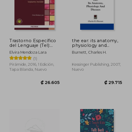
₡ 55.466
₡ 12.0
Trastorno Específico
the ear: its anatomy,
del Lenguaje (Tel):
physiology and
Avances en el Estudio
diseases (en Inglés)
Elvira Mendoza Lara
Burnett, Charles H.
de un Trastorno
(1)
Invisible
Pirámide, 2016, 1 Edición,
Kessinger Publishing, 2007,
Tapa Blanda, Nuevo
Nuevo