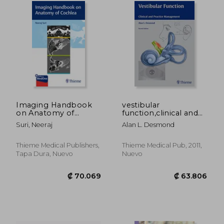
₡ 72.041
₡ 79.9
Imaging Handbook
vestibular
on Anatomy of
function,clinical and
Cochlea (en Inglés)
practice
Suri, Neeraj
Alan L. Desmond
management
Thieme Medical Publishers,
Thieme Medical Pub, 2011,
Tapa Dura, Nuevo
Nuevo