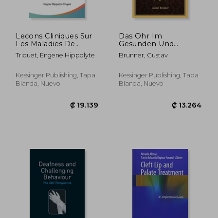
Lecons Cliniques Sur
Das Ohr Im
Les Maladies De
Gesunden Und
L'Oreille (1863) (en
Kranken Zustande
Triquet, Engene Hippolyte
Brunner, Gustav
Francés)
(1867) (en Alemán)
Kessinger Publishing, Tapa
Kessinger Publishing, Tapa
Blanda, Nuevo
Blanda, Nuevo
₡ 142.475
₡ 42.4