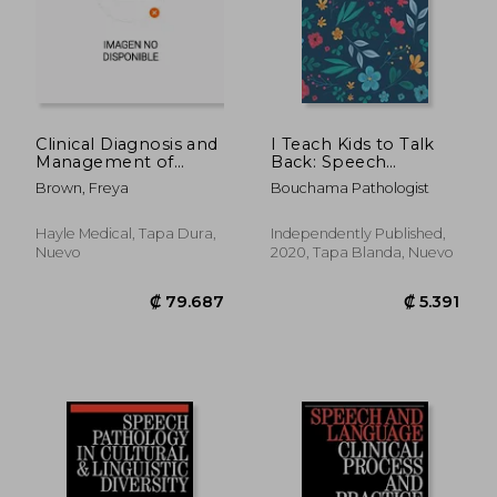
₡ 43.166
₡ 68.3
Clinical Diagnosis and
I Teach Kids to Talk
Management of
Back: Speech
Hearing Loss (en
Language
Brown, Freya
Bouchama Pathologist
Inglés)
Pathologist, Gift for
Speech-Language
Pathologist, Speech
Hayle Medical, Tapa Dura,
Independently Published,
Therapy Assistants
Nuevo
2020, Tapa Blanda, Nuevo
(en Inglés)