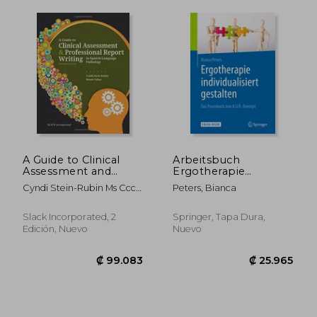
₡ 17.690
₡ 23.5
A Guide to Clinical
Arbeitsbuch
Assessment and
Ergotherapie
Professional Report
Individualisiert
Cyndi Stein-Rubin Ms Ccc
Peters, Bianca
Writing in Speech-
Gestalten (en
Tssld-Slp Cta; Renee Fabus
Language Pathology
Alemán)
Phd Ccc-Slp Tshh
(en Inglés)
Slack Incorporated, 2
Springer, Tapa Dura,
Edición, Nuevo
Nuevo