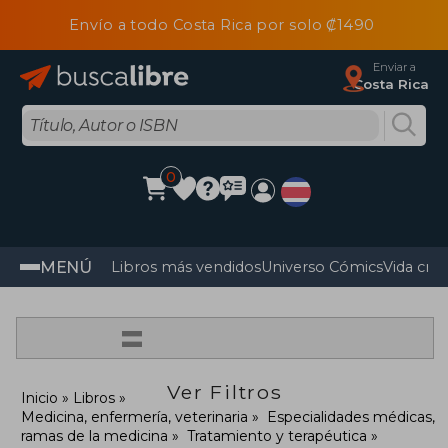
Envío a todo Costa Rica por solo ₡1490
Enviar a
Costa Rica
0
MENÚ
Libros más vendidos
Universo Cómics
Vida cris
=
Ver Filtros
Inicio
Libros
Medicina, enfermería, veterinaria
Especialidades médicas,
ramas de la medicina
Tratamiento y terapéutica