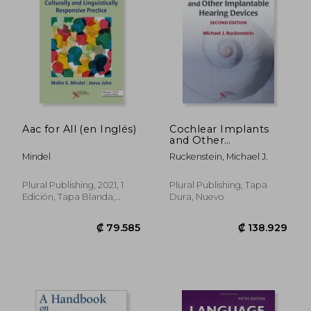
Aac for All (en Inglés)
Cochlear Implants
and Other
Implantable Hearing
Mindel
Ruckenstein, Michael J.
Devices (en Inglés)
Plural Publishing, 2021, 1
Plural Publishing, Tapa
Edición, Tapa Blanda,
Dura, Nuevo
Nuevo
₡ 30.768
₡ 36.1