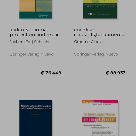
auditory trauma,
cochlear
protection and repair
implants,fundamentals
and applications
Jochen (edt) Schacht
Graeme Clark
Springer Verlag, Nuevo
Springer Verlag, Nuevo
₡ 64.796
₡ 52.6