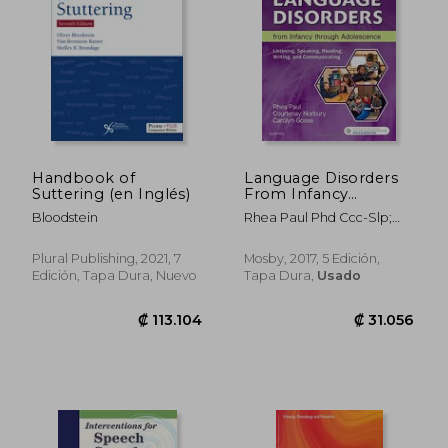
Handbook of
Language Disorders
Suttering (en Inglés)
From Infancy
Through
Bloodstein
Rhea Paul Phd Ccc-Slp;
Adolescence:
Courtenay Norbury Phd;
Listening, Speaking,
Carolyn Gosse
Reading, Writing, and
Plural Publishing, 2021, 7
Mosby, 2017, 5 Edición,
Communicating (en
Edición, Tapa Dura, Nuevo
Tapa Dura,
Usado
Inglés)
₡ 79.585
₡ 138.9