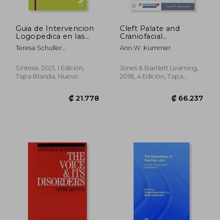
Guia de Intervencion
Cleft Palate and
Logopedica en las
Craniofacial
Disfonias
Conditions: A
Teresa Schuller
Ann W. Kummer
Comprehensive
Moreno,Salvador Jimenez
Guide to Clinical
Hernandez
Management (en
Sintesis, 2021, 1 Edición,
Jones & Bartlett Learning,
Inglés)
Tapa Blanda, Nuevo
2018, 4 Edición, Tapa
Blanda, Nuevo