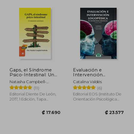
₡ 17.236
₡ 17.6
Gaps, el Síndrome
Evaluación e
Psico-Intestinal: Un
Intervención
Tratamiento Natural
Logopédica en
Natasha Campbell-
Catalina Valdés
Para el Autismo, la
Motricidad Orofacial y
McBride
(11)
(6)
Dispraxia, el Trastorno
Áreas Afines
por Déficit de
Editorial Diente De León,
Editorial EOS (Instituto De
Atención con o sin. Y
2017, 1 Edición, Tapa
Orientación Psicológica
la Esquizofrenia.
Blanda, Nuevo
Asociados), 2019, Tapa
(Salud y Plantas)
Blanda, Nuevo