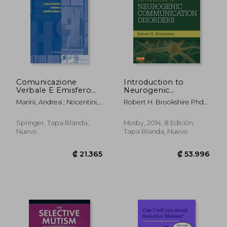
Comunicazione
Introduction to
Verbale E Emisfero
Neurogenic
Destro (en Italiano)
Communication
Marini, Andrea ; Nocentini,
Robert H. Brookshire Phd
Disorders (en Inglés)
Ugo
Ccc/Sp; Malcolm R. Mcneil
Phd Ccc-Slp Bc-Ncd
Springer, Tapa Blanda,
Mosby, 2014, 8 Edición,
Nuevo
Tapa Blanda, Nuevo
₡ 29.902
₡ 54.4