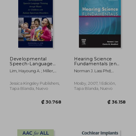
Developmental
Hearing Science
Speech-Language
Fundamentals (en
Training Through
Inglés)
Lim, Hayoung A. ; Miller,
Norman J. Lass Phd;
Music for Children
Karen Epps
Charles M. Woodford Phd
with Autism
Spectrum Disorders:
Jessica Kingsley Publishers,
Mosby, 2007, 1 Edición,
₡ 86.370
₡ 19.1
Theory and Clinical
Tapa Blanda, Nuevo
Tapa Blanda, Nuevo
Application (en
Inglés)