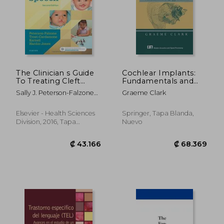
₡ 21.365
₡ 53.9
The Clinician s Guide
Cochlear Implants:
To Treating Cleft
Fundamentals and
Palate Speech, 2e (en
Applications (Modern
Sally J. Peterson-Falzone
Graeme Clark
Inglés)
Acoustics and Signal
Phd,judith Trost-
Processing)
Cardamone Phd,michael P.
Elsevier - Health Sciences
Springer, Tapa Blanda,
Karnell Phd,mary A.
Division, 2016, Tapa
Nuevo
Hardin-Jones Phd
Blanda, Nuevo