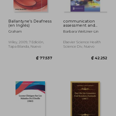
Ballantyne's Deafness
communication
(en Inglés)
assessment and
intervention with
Graham
Barbara Weitzner-Lin
infants and toddlers
Wiley, 2009, 7 Edición,
Elsevier Science Health
Tapa Blanda, Nuevo
Science Div, Nuevo
₡ 76.448
₡ 88.9