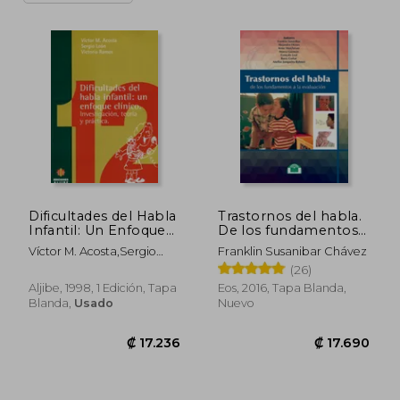
Dificultades del Habla
Trastornos del habla.
Infantil: Un Enfoque
De los fundamentos a
Clínico: Investigación,
la evaluación
Víctor M. Acosta,Sergio
Franklin Susanibar Chávez
Teoría y Práctica
León,Victoria Ramos
(26)
Aljibe, 1998, 1 Edición, Tapa
Eos, 2016, Tapa Blanda,
Blanda,
Usado
Nuevo