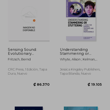
Sensing Sound:
Understanding
Evolutionary
Stammering or
Neurobiology of a
Stuttering: A Guide
₡ 70.069
₡ 63.8
Fritzsch, Bernd
Whyte, Alison ; Kelman,
Novel Sense of
for Parents, Teachers
Elaine ; Palin, Michael
Hearing (en Inglés)
and Other
Professionals (en
CRC Press, 1 Edición, Tapa
Jessica Kingsley Publishers,
Inglés)
Dura, Nuevo
Tapa Blanda, Nuevo