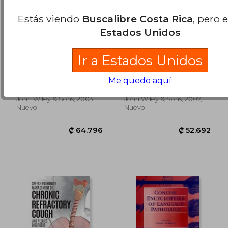
Estás viendo
Buscalibre Costa Rica
, pero 
Estados Unidos
Ir a Estados Unidos
speech and language
communication and
intervention in down
adults with learning
syndrome (en Inglés)
disabilities (en Inglés)
Rondal, Jean
Van Der Gaag, Anna
Me quedo aquí
John Wiley & Sons, 2003,
John Wiley & Sons, 2007,
₡ 79.687
₡ 5.3
Nuevo
Nuevo