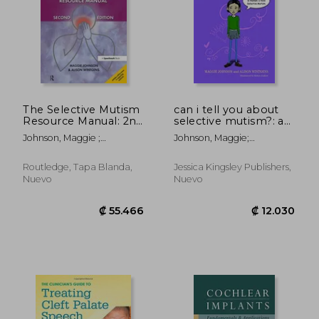
The Selective Mutism
can i tell you about
Resource Manual: 2nd
selective mutism?: a
Edition (en Inglés)
guide for friends,
Johnson, Maggie ;
Johnson, Maggie;
family and
Wintgens, Alison
Wintgens, Alison
professionals (en
Inglés)
Routledge, Tapa Blanda,
Jessica Kingsley Publishers,
Nuevo
Nuevo