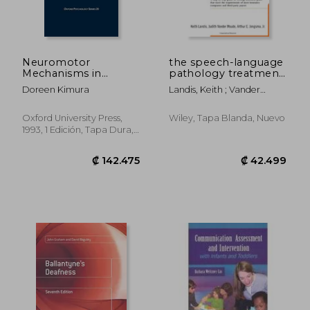
Neuromotor
the speech-language
Mechanisms in
pathology treatment
Human
planner (en Inglés)
Doreen Kimura
Landis, Keith ; Vander
Communication (en
Woude, Judith ; Berghuis,
Inglés)
David J.
Oxford University Press,
Wiley, Tapa Blanda, Nuevo
1993, 1 Edición, Tapa Dura,
Nuevo
₡ 78.703
₡ 184.7