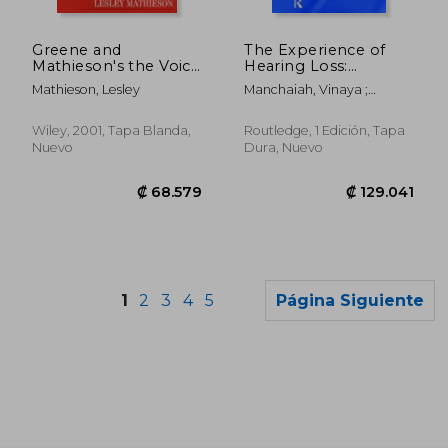
₡ 19.139
₡ 13.2
Greene and
The Experience of
Mathieson's the Voice
Hearing Loss:
and Its Disorders (en
Journey Through
Mathieson, Lesley
Manchaiah, Vinaya ;
Inglés)
Aural Rehabilitation
Danermark, Berth
(en Inglés)
Wiley, 2001, Tapa Blanda,
Routledge, 1 Edición, Tapa
Nuevo
Dura, Nuevo
1
2
3
4
5
Página Siguiente