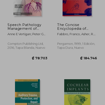
Speech Pathology
The Concise
Management of
Encyclopedia of
Chronic Refractory
Language Pathology
Anne E Vertigan; Peter G
Fabbro, Franco, Asher, R.
Cough and Related
(en Inglés)
Gibson
E., Fabbro, F.
Disorders (en Inglés)
Compton Publishing Ltd,
Pergamon, 1999, 1 Edición,
2016, Tapa Blanda, Nuevo
Tapa Dura, Nuevo
₡ 37.354
₡ 35.4