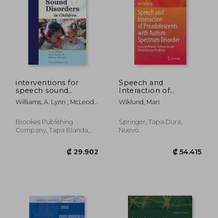
interventions for
Speech and
speech sound
Interaction of
disorders in children
Preadolescents with
Williams, A. Lynn ; McLeod,
Wiklund, Mari
(en Inglés)
Autism Spectrum
Sharynne ; McCauley,
Disorder: Focus on
Rebecca J.
Prosody, Disfluencies
Brookes Publishing
Springer, Tapa Dura,
and Comprehension
Company, Tapa Blanda,
Nuevo
Problems (en Inglés)
Usado
₡ 113.104
₡ 31.0