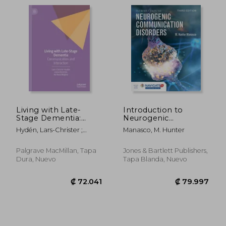
₡ 99.083
₡ 25.9
Living with Late-
Introduction to
Stage Dementia:
Neurogenic
Communication,
Communication
Hydén, Lars-Christer ;
Manasco, M. Hunter
Support, and
Disorders (en Inglés)
Ekström, Anna ; Reza
Interaction (en
Majlesi, Ali
Inglés)
Palgrave MacMillan, Tapa
Jones & Bartlett Publishers,
Dura, Nuevo
Tapa Blanda, Nuevo