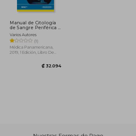
₡ 15.131
₡ 23.8
Manual de Citología
de Sangre Periférica y
Líquidos Biológicos
Varios Autores
(1)
Médica Panamericana,
2019, 1 Edición, Libro De
Cartón, Nuevo
Nuestras Formas de Pago