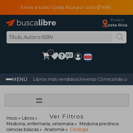
Envío a todo Costa Rica por solo ₡1490
Enviar a
Costa Rica
0
MENÚ
Libros más vendidos
Universo Cómics
Vida cris
=
Ver Filtros
Inicio
Libros
Medicina, enfermería, veterinaria
Medicina preclínica:
ciencias básicas
Anatomía
Citología