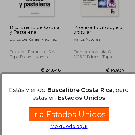
Diccionario de Cocina
Procesado citológico
y Pasteleria
y tisular
Libros De Rafael Medina
Varios Autores
Moreno
Ediciones Paraninfo, S.A,
Formación Alcalá, S.L.,
Tapa Blanda, Nuevo
2015, 1ª Edición, Tapa
Blanda, Nuevo
Estás viendo
Buscalibre Costa Rica
, pero
estás en
Estados Unidos
Ir a Estados Unidos
Me quedo aquí