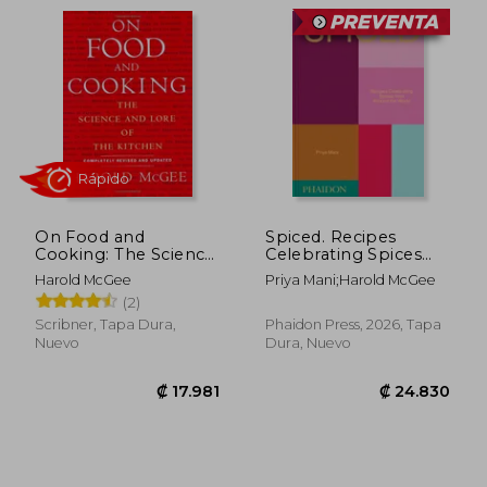
On Food and
Spiced. Recipes
Cooking: The Science
Celebrating Spices
and Lore of the
from Around the
Harold McGee
Priya Mani;Harold McGee
Kitchen (en Inglés)
World (en Inglés)
(2)
Rápido
Scribner, Tapa Dura,
Phaidon Press, 2026, Tapa
Nuevo
Dura, Nuevo