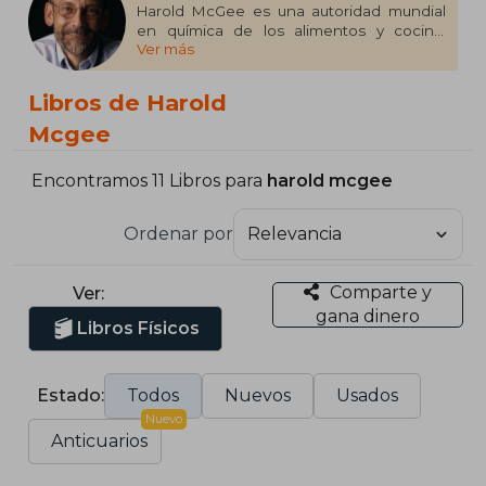
Harold McGee es una autoridad mundial
en química de los alimentos y cocina.
Ver más
Estudió Ciencia y Literatura en el Instituto
Tecnológico de California y en la
Universidad de Yale. Ha escrito las obras La
Libros de Harold
buena cocina (2010) y La cocina y los
alimentos (2017), que han recibido multitud
Mcgee
de premios, así como numerosos artículos
y reseñas. Vive en San Francisco.
Encontramos 11 Libros para
harold mcgee
Ordenar por
Comparte y
Ver:
gana dinero
Libros Físicos
Estado:
Todos
Nuevos
Usados
Nuevo
Anticuarios