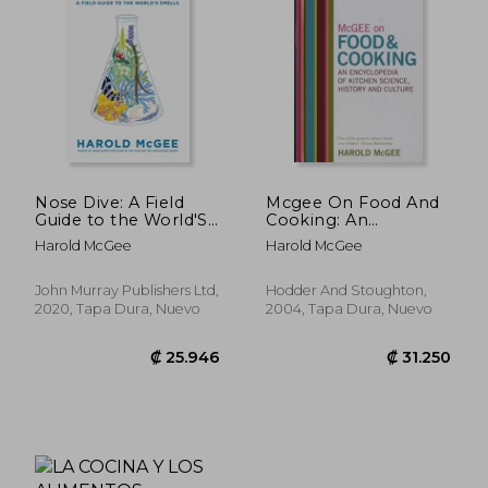
₡ 22.941
₡ 24.7
Nose Dive: A Field
Mcgee On Food And
Guide to the World'S
Cooking: An
Smells (en Inglés)
Encyclopedia Of
Harold McGee
Harold McGee
Kitchen Science,
History And Culture
(en Inglés)
John Murray Publishers Ltd,
Hodder And Stoughton,
2020, Tapa Dura, Nuevo
2004, Tapa Dura, Nuevo