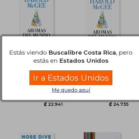
₡ 14.166
₡ 24.3
Estás viendo
Buscalibre Costa Rica
, pero
estás en
Estados Unidos
Aromas del mundo
Aromas del mundo
Harold McGee
Harold McGee
Ir a Estados Unidos
(8)
(1)
DEBATE, 2022, 1 Edición,
Debate, 2021, Tapa
Me quedo aquí
Tapa Dura, Nuevo
Blanda, Nuevo