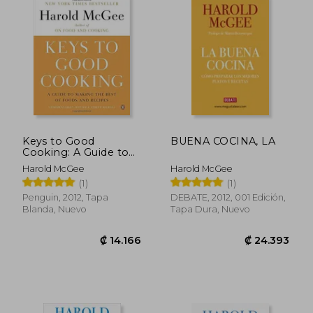
₡ 19.063
₡ 9.9
Keys to Good
BUENA COCINA, LA
Cooking: A Guide to
Making the Best of
Harold McGee
Harold McGee
Foods and Recipes
(1)
(1)
(en Inglés)
Penguin, 2012, Tapa
DEBATE, 2012, 001 Edición,
Blanda, Nuevo
Tapa Dura, Nuevo