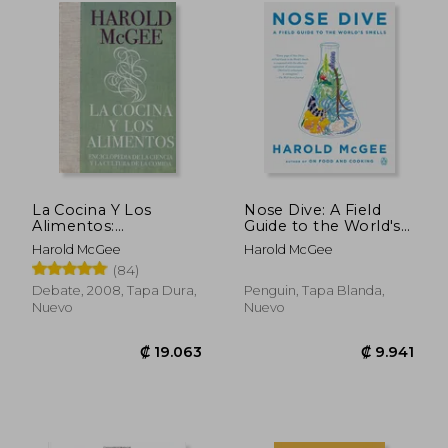
₡ 17.981
₡ 24.8
La Cocina Y Los
Nose Dive: A Field
Alimentos:
Guide to the World's
Enciclopedia de la
Smells (en Inglés)
Harold McGee
Harold McGee
Ciencia Y La Cultura
(84)
de la Comida / On
Food and Cooking
Debate, 2008, Tapa Dura,
Penguin, Tapa Blanda,
Nuevo
Nuevo