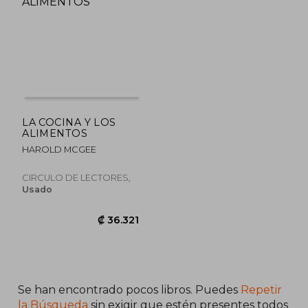
LA COCINA Y LOS
ALIMENTOS
₡ 25.946
₡ 31.2
HAROLD MCGEE
CIRCULO DE LECTORES,
Usado
Se han encontrado pocos libros. Puedes
Repetir
la Búsqueda
sin exigir que estén presentes todos