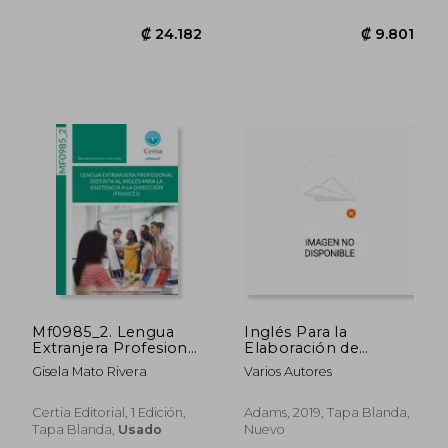
Nuevo
₡ 24.182
₡ 9.8
Mf0985_2. Lengua
Inglés Para la
Extranjera Profesional
Elaboración de
Distinta al Inglés Para
Documentos
Gisela Mato Rivera
Varios Autores
la Asistencia a la
Dirección (Francés)
(en Inglés)
Certia Editorial, 1 Edición,
Adams, 2019, Tapa Blanda,
Tapa Blanda,
Usado
Nuevo