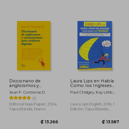
Diccionario de
Laura Lips en Habla
anglicismos y
Como los Ingleses
extranjerismos para
Frases Hechas en el
Jean P. Contreras D.
Paul Chidgey; Kay Little;
creadores digitales
Trabajo (en Inglés)
Clara Lasala
(1)
Editorial Nass Papier, 2024,
Laura Lips English, 2016, 1
Tapa Blanda, Nuevo
Edición, Tapa Blanda,
Nuevo