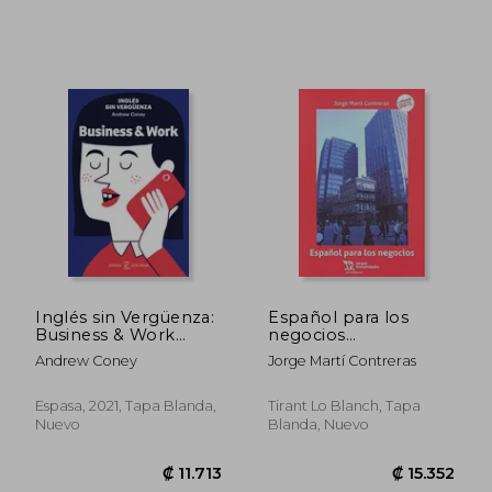
Inglés sin Vergüenza:
Español para los
Business & Work
negocios
(Idiomas)
(Prosopopeya
Andrew Coney
Jorge Martí Contreras
Manuales)
Espasa, 2021, Tapa Blanda,
Tirant Lo Blanch, Tapa
Nuevo
Blanda, Nuevo
₡ 20.630
₡ 12.5