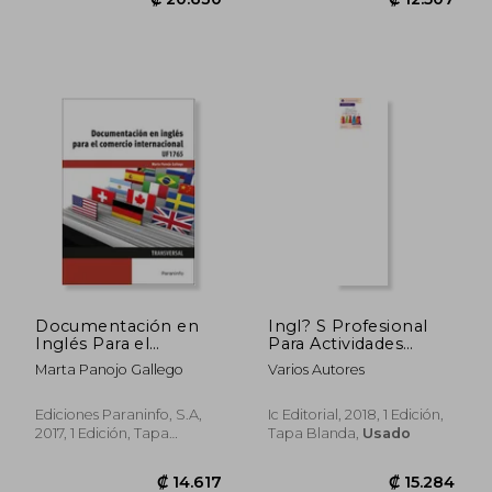
Relación con el
Cliente
Documentación en
Ingl? S Profesional
Inglés Para el
Para Actividades
Comercio
Comerciales.
Marta Panojo Gallego
Varios Autores
Internacional
Comv0108 -
Actividades de Venta
Ediciones Paraninfo, S.A,
Ic Editorial, 2018, 1 Edición,
2017, 1 Edición, Tapa
Tapa Blanda,
Usado
₡ 8.869
₡ 33.5
Blanda, Nuevo