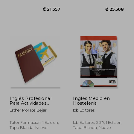
Nuevo
₡ 11.874
₡ 15.3
Inglés Profesional
Inglés Medio en
Para Actividades
Hostelería
Comerciales. Mf1002.
Esther Morate Béjar
Icb Editores
Tutor Formación, 1 Edición,
Icb Editores, 2017, 1 Edición,
Tapa Blanda, Nuevo
Tapa Blanda, Nuevo