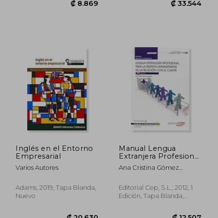
Inglés en el Entorno
Manual Lengua
Empresarial
Extranjera Profesional
Para la Gestión
Varios Autores
Ana Cristina Gómez
Administrativa en la
Monsalve
₡ 25.042
₡ 15.9
Relación con el
Cliente. Certificados
Adams, 2019, Tapa Blanda,
Editorial Cep, S.L., 2012, 1
de Profesionalidad.
Nuevo
Edición, Tapa Blanda,
Actividades
Nuevo
Administrativas en la