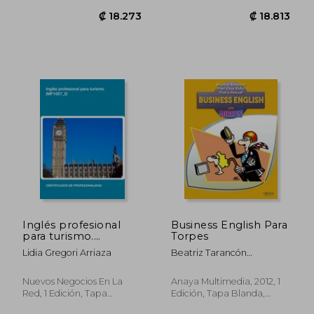
₡ 21.357
₡ 25.5
Inglés profesional
Business English Para
para turismo.
Torpes
(MF1057_2)
Lidia Gregori Arriaza
Beatriz Tarancón
Álvaro,María Pascual
Cabrerizo,Mari Cruz Dulce
Nuevos Negocios En La
Anaya Multimedia, 2012, 1
Bermejo
Red, 1 Edición, Tapa
Edición, Tapa Blanda,
Blanda, Nuevo
Usado