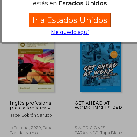
estás en
Estados Unidos
Universidad De La Ulpgc,
Tapa Blanda, Nuevo
Ir a Estados Unidos
Me quedo aquí
₡ 17.293
₡ 22.1
Inglés profesional
GET AHEAD AT
para la logística y
WORK. INGLES PARA
transporte
ADMINISTRACION Y
Isabel Sobrón Sañudo
internacional
COMERCIO (En
MF1006_2
papel)
Ic Editorial, 2020, Tapa
S.A. EDICIONES
Blanda, Nuevo
PARANINFO, Tapa Blanda,