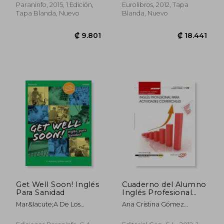
Paraninfo, 2015, 1 Edición,
Eurolibros, 2012, Tapa
Tapa Blanda, Nuevo
Blanda, Nuevo
₡ 250.395
₡ 24.3
Get Well Soon! Inglés
Cuaderno del Alumno
Para Sanidad
Inglés Profesional
Para Actividades
Mar&Iacute;A De Los
Ana Cristina Gómez
Comerciales
Milagros Esteban
Monsalve
(Mf1002_2:
Garc&Iacute;A