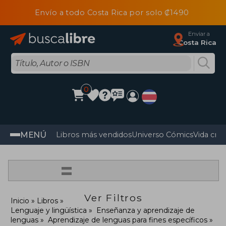
Envío a todo Costa Rica por solo ₡1490
Enviar a
Costa Rica
0
MENÚ
Libros más vendidos
Universo Cómics
Vida cris
=
Ver Filtros
Inicio
Libros
Lenguaje y lingüística
Enseñanza y aprendizaje de
lenguas
Aprendizaje de lenguas para fines específicos