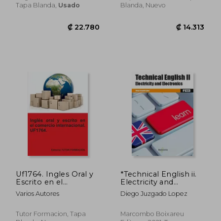
Certificados de
Tapa Blanda,
Usado
Blanda, Nuevo
Profesionalidad
₡ 26.140
₡ 16.2
Uf1764. Ingles Oral y
*Technical English ii.
Escrito en el
Electricity and
Comercio
Electronics
Varios Autores
Diego Juzgado Lopez
Internacional
Tutor Formacion, Tapa
Marcombo Boixareu