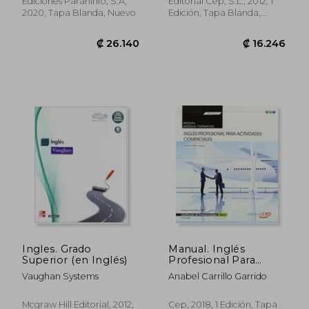
Transversal).
Ediciones Paraninfo, S.A,
Editorial Cep, S.L., 2012, 1
Certificados de
2020, Tapa Blanda, Nuevo
Edición, Tapa Blanda,
Profesionalidad (cp -
Usado
Certificado
Profesionalidad)
₡ 9.801
₡ 18.4
Ingles. Grado
Manual. Inglés
Superior (en Inglés)
Profesional Para
Actividades
Vaughan Systems
Anabel Carrillo Garrido
Comerciales
(Mf1002_2:
Transversal).
Mcgraw Hill Editorial, 2012,
Cep, 2018, 1 Edición, Tapa