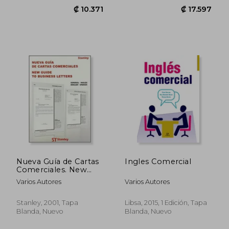
Nueva Guía de Cartas
Ingles Comercial
₡ 10.371
₡ 17.5
Comerciales. New
Guide to Business
Varios Autores
Varios Autores
Letters. Inglés-
Español/English-
Spanish (en Inglés)
Stanley, 2001, Tapa
Libsa, 2015, 1 Edición, Tapa
Blanda, Nuevo
Blanda, Nuevo