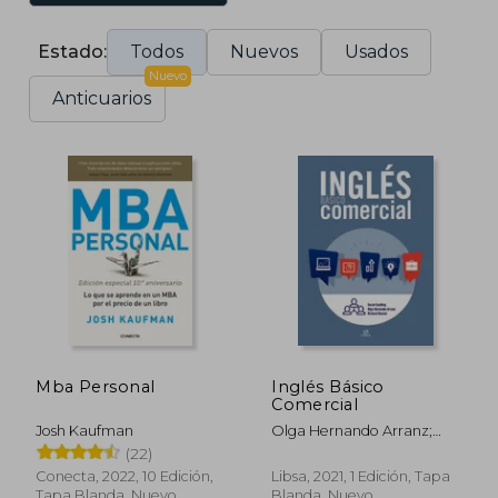
Estado:
Todos
Nuevos
Usados
Nuevo
Anticuarios
Mba Personal
Inglés Básico
Comercial
Josh Kaufman
Olga Hernando Arranz;
Sarah Snelling; Richard
(22)
Beevor
Conecta, 2022, 10 Edición,
Libsa, 2021, 1 Edición, Tapa
Tapa Blanda, Nuevo
Blanda, Nuevo