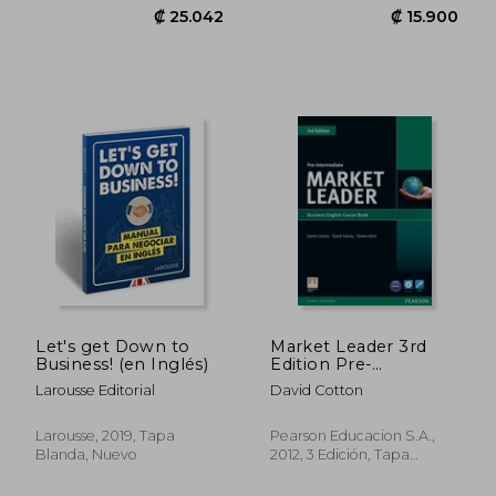
Let's get Down to
Market Leader 3rd
₡ 18.273
₡ 18.8
Business! (en Inglés)
Edition Pre-
Intermediate Cours &
Larousse Editorial
David Cotton
Dvd-Rom Pack (en
Inglés)
Larousse, 2019, Tapa
Pearson Educacion S.A.,
Blanda, Nuevo
2012, 3 Edición, Tapa
Blanda, Nuevo