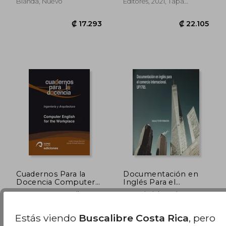
Blanda, Nuevo
Editores, 2021, Tapa
Blanda, Nuevo
₡ 22.780
₡ 14.3
Cuadernos Para la
Documentación en
Docencia Computer
Inglés Para el
Enhlish for the
Comercio
Ortega Barrera Ivalla
Dña. Virginia Ordoño
Workpla
Internacional. Uf1765.
Vernier
Servicio De Publicaciones
Tutor Formación, Tapa
Estás viendo
Buscalibre Costa Rica
, pero
Y Difusión Científica De La
Blanda, Nuevo