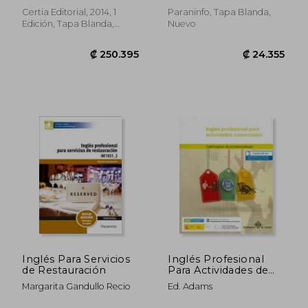
Relación con el
Cliente
Certia Editorial, 2014, 1
Paraninfo, Tapa Blanda,
Edición, Tapa Blanda,
Nuevo
Usado
Inglés Para Servicios
Inglés Profesional
de Restauración
Para Actividades de
Venta: Certificado de
Margarita Gandullo Recio
Ed. Adams
Profesionalidad
Actividades de Venta