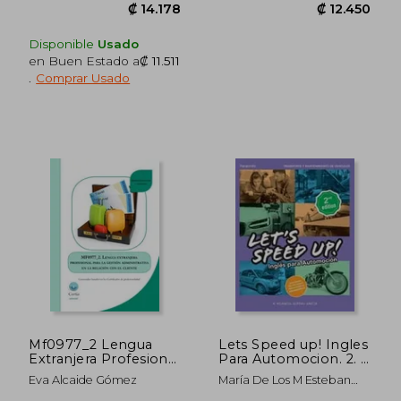
Disponible
Usado
en Buen Estado a
₡ 11.511
.
Comprar Usado
₡ 14.178
₡ 12.4
Mf0977_2 Lengua
Lets Speed up! Ingles
Extranjera Profesional
Para Automocion. 2. ª
Para la Gestión
Edicion
Eva Alcaide Gómez
María De Los M Esteban
Administrativa en la
García