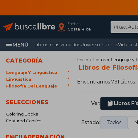
Enviar a
Costa Rica
MENÚ
Libros más vendidos
Universo Cómics
Vida cris
Inicio
Libros
Lenguaje y l
CATEGORÍA
Libros de Filosof
Lenguaje Y Lingüística
Lingüística
Encontramos 731 Libros
Filosofía Del Lenguaje
SELECCIONES
Ver:
Libros Fí
Coloring Books
Featured Comics
Estado:
Todos
N
ENCUADERNACIÓN