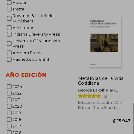
Herder
Trotta
Rowman & Littlefield
Publishers
Anthropos
Indiana University Press
University Of Minnesota
Press
₡ 3
Anthem Press
Hachette Livre Bnf
AÑO EDICIÓN
Metáforas de la Vida
Cotidiana
2024
George Lakoff; Mark
2022
Johnson
(6)
2021
Ediciones Cátedra, 2017, 1
2020
Edición, Tapa Blanda,
Nuevo
2019
2018
2017
2016