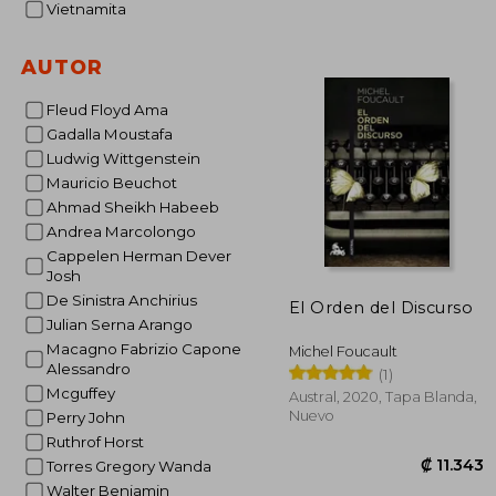
Vietnamita
AUTOR
Fleud Floyd Ama
Gadalla Moustafa
Ludwig Wittgenstein
Mauricio Beuchot
Ahmad Sheikh Habeeb
Andrea Marcolongo
Cappelen Herman Dever
Josh
De Sinistra Anchirius
El Orden del Discurso
Julian Serna Arango
Macagno Fabrizio Capone
Michel Foucault
Alessandro
(1)
Mcguffey
Austral, 2020, Tapa Blanda,
Nuevo
Perry John
Ruthrof Horst
Torres Gregory Wanda
Walter Benjamin