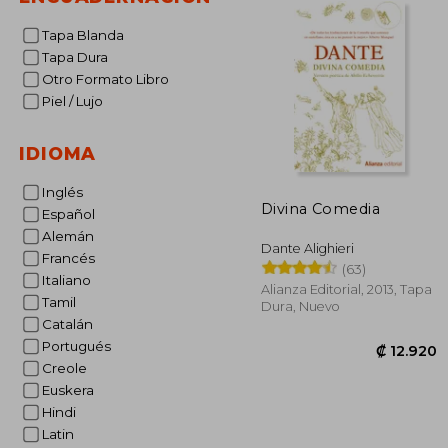
Tapa Blanda
Tapa Dura
Otro Formato Libro
Piel / Lujo
IDIOMA
Inglés
Divina Comedia
Español
Alemán
Dante Alighieri
Francés
(63)
Italiano
Alianza Editorial, 2013, Tapa
Tamil
Dura, Nuevo
Catalán
Portugués
Creole
Euskera
Hindi
Latin
₡ 1