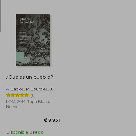
₡ 13.112
₡ 8.099
¿Qué es un pueblo?
A. Badiou, P. Bourdieu, J.
Butler, G. Didi-Huberman,
(6)
S. Khiari Y J. Rancière
LOM, 2014, Tapa Blanda,
Nuevo
Disponible
Usado