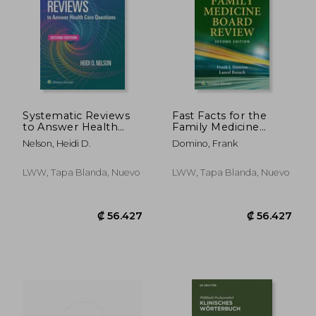
Systematic Reviews
Fast Facts for the
to Answer Health
Family Medicine
Care Questions (en
Board Review (en
Nelson, Heidi D.
Domino, Frank
Inglés)
Inglés)
LWW, Tapa Blanda, Nuevo
LWW, Tapa Blanda, Nuevo
₡ 205.863
₡ 11.4