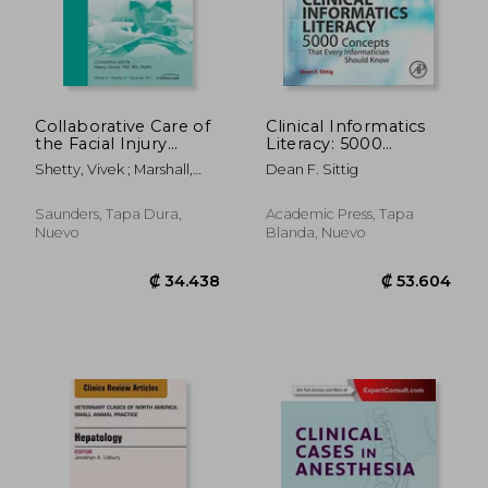
₡ 76.822
₡ 46.0
Collaborative Care of
Clinical Informatics
the Facial Injury
Literacy: 5000
Patient, an Issue of
Concepts That Every
Shetty, Vivek ; Marshall,
Dean F. Sittig
Perioperative Nursing
Informatician Should
Grant N.
Clinics: Volume 6-4
Know
(en Inglés)
Saunders, Tapa Dura,
Academic Press, Tapa
Nuevo
Blanda, Nuevo