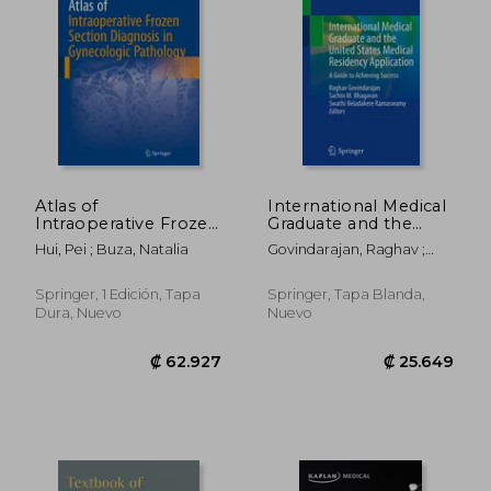
₡ 15.101
₡ 30.4
Atlas of
International Medical
Intraoperative Frozen
Graduate and the
Section Diagnosis in
United States Medical
Hui, Pei ; Buza, Natalia
Govindarajan, Raghav ;
Gynecologic
Residency
Bhagavan, Sachin M. ;
Pathology (en Inglés)
Application: A Guide
Ramaswamy, Swathi
to Achieving Success
Springer, 1 Edición, Tapa
Springer, Tapa Blanda,
Beladakere
(en Inglés)
Dura, Nuevo
Nuevo