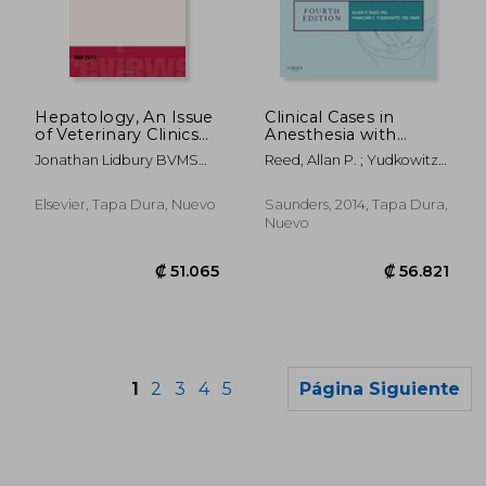
₡ 64.810
₡ 24.0
Hepatology, An Issue
Clinical Cases in
of Veterinary Clinics
Anesthesia with
of North America:
Access Code (en
Jonathan Lidbury BVMS
Reed, Allan P. ; Yudkowitz,
Small Animal
Inglés)
MRCVS DACVIM DECVIM-
Francine S.
Practice, 1e (The
CA
Clinics: Veterinary
Elsevier, Tapa Dura, Nuevo
Saunders, 2014, Tapa Dura,
Medicine)
Nuevo
1
2
3
4
5
Página Siguiente