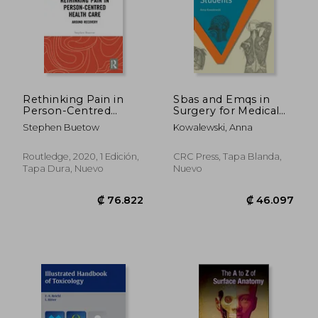
Rethinking Pain in
Sbas and Emqs in
Person-Centred
Surgery for Medical
Health Care: Around
Students (en Inglés)
Stephen Buetow
Kowalewski, Anna
Recovery (Routledge
Advances in the
Medical Humanities)
Routledge, 2020, 1 Edición,
CRC Press, Tapa Blanda,
(en Inglés)
Tapa Dura, Nuevo
Nuevo
₡ 84.970
₡ 161.8