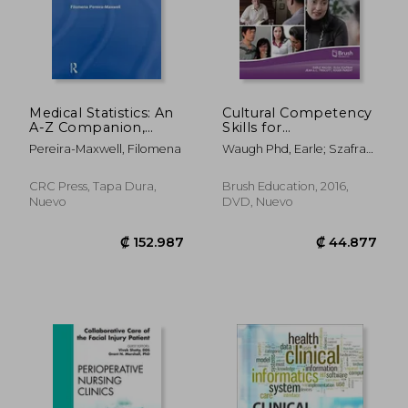
₡ 23.586
₡ 31.5
Medical Statistics: An
Cultural Competency
A-Z Companion,
Skills for
Second Edition (en
Psychologists,
Pereira-Maxwell, Filomena
Waugh Phd, Earle; Szafran
Inglés)
Psychotherapists, and
Mhsa, Olga; Triscott Md,
Counselling
Jean A.C.; Parent Phd,
Professionals: A
CRC Press, Tapa Dura,
Brush Education, 2016,
Roger
Workbook for Caring
Nuevo
DVD, Nuevo
Across Cultures (en
Inglés)