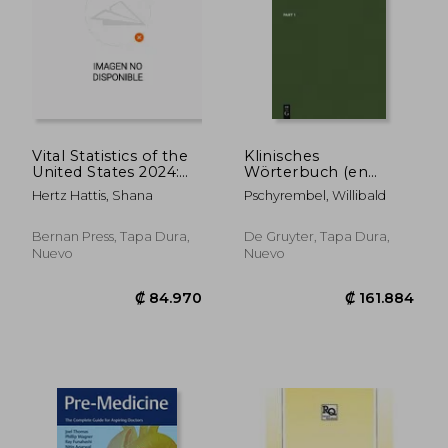
Vital Statistics of the
Klinisches
United States 2024:
Wörterbuch (en
Births, Life
Alemán)
Hertz Hattis, Shana
Pschyrembel, Willibald
Expectancy, Death,
and Selected Health
Data (en Inglés)
Bernan Press, Tapa Dura,
De Gruyter, Tapa Dura,
Nuevo
Nuevo
₡ 70.398
₡ 50.2