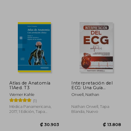
₡ 32.030
₡ 10.3
Atlas de Anatomía
Interpretación del
11Aed. T3
ECG: Una Guía
Práctica e Intuitiva
Werner Kahle
Orwell, Nathan
para Aprender a Leer
(1)
el ECG y Diagnosticar
y Tratar Arritmias
Médica Panamericana,
Nathan Orwell, Tapa
2017, 1 Edición, Tapa
Blanda, Nuevo
Blanda, Nuevo