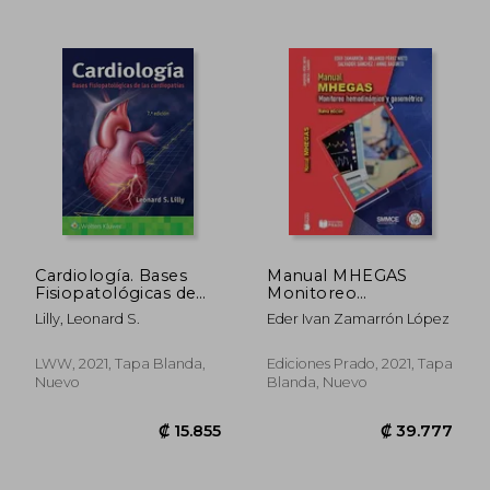
Cardiología. Bases
Manual MHEGAS
Fisiopatológicas de
Monitoreo
Las Cardiopatías
hemodinámico y
Lilly, Leonard S.
Eder Ivan Zamarrón López
gasométrico
LWW, 2021, Tapa Blanda,
Ediciones Prado, 2021, Tapa
₡ 41.048
₡ 37.2
Nuevo
Blanda, Nuevo