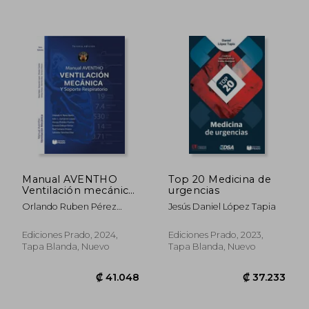
Manual AVENTHO
Top 20 Medicina de
Ventilación mecánica
urgencias
y soporte respiratorio
Orlando Ruben Pérez
Jesús Daniel López Tapia
₡ 16.994
₡ 61.1
Nieto, Eder Ivan Zamarrón
López
Ediciones Prado, 2024,
Ediciones Prado, 2023,
Tapa Blanda, Nuevo
Tapa Blanda, Nuevo