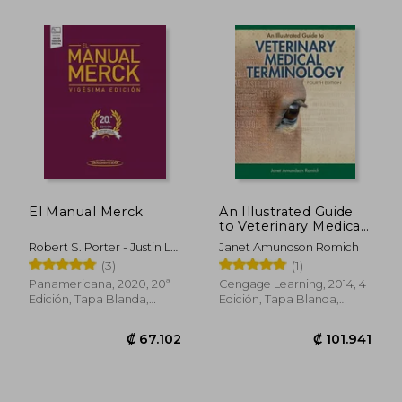
El Manual Merck
An Illustrated Guide
to Veterinary Medical
Terminology Fourth
Robert S. Porter - Justin L.
Janet Amundson Romich
Edition (en Inglés)
Kaplan - Richard B. Lynn -
(3)
(1)
Madhavi T. Reddy
Panamericana, 2020, 20ª
Cengage Learning, 2014, 4
Edición, Tapa Blanda,
Edición, Tapa Blanda,
Nuevo
Nuevo
₡ 8.659
₡ 41.0