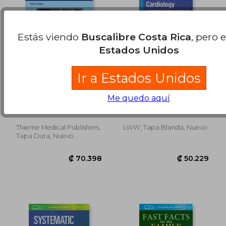
Estás viendo
Buscalibre Costa Rica
, pero 
Estados Unidos
Ir a Estados Unidos
Applied Oral
The Washington
Physiology: The
Manual Cardiology
Me quedo aquí
Integration of
Subspecialty Consult
Wilding, Robin
Sadhu, Justin ; Husaini,
Sciences in Clinical
(en Inglés)
Mustafa ; Williams,
Dentistry (en Inglés)
Dominique
Thieme Medical Publishers,
LWW, Tapa Blanda, Nuevo
₡ 62.927
₡ 25.6
Tapa Dura, Nuevo