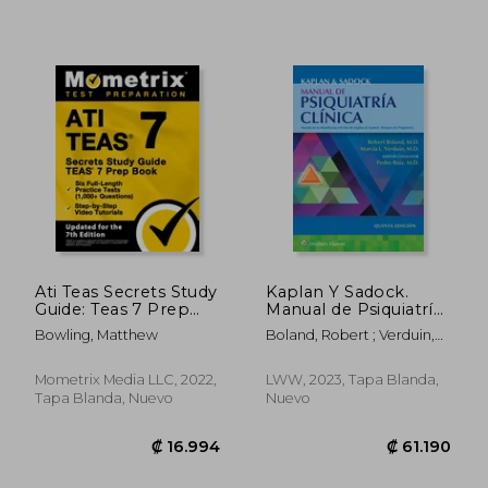
₡ 5.753
₡ 8.6
Ati Teas Secrets Study
Kaplan Y Sadock.
Guide: Teas 7 Prep
Manual de Psiquiatría
Book, six Full-Length
Clínica
Bowling, Matthew
Boland, Robert ; Verduin,
Practice Tests (1,000+
Marcia
Questions), Step-By-
Step Video Tutorials:
Mometrix Media LLC, 2022,
LWW, 2023, Tapa Blanda,
[Updated for the 7th
Tapa Blanda, Nuevo
Nuevo
Edition] (en Inglés)