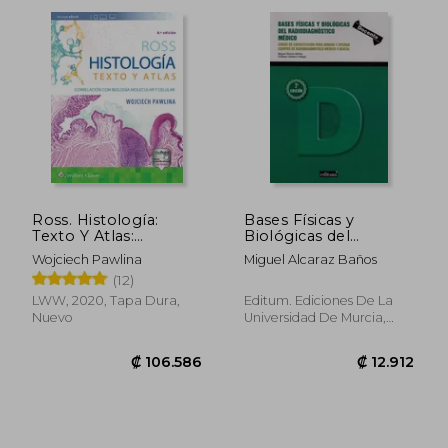
₡ 67.102
₡ 101.9
Ross. Histología:
Bases Físicas y
Texto Y Atlas:
Biológicas del
Correlación Con
Radiodiagnóstico
Wojciech Pawlina
Miguel Alcaraz Baños
Biología Molecular Y
Médico: Curso de
(12)
Celular
Capacitación Para
Dirigir y Operar
LWW, 2020, Tapa Dura,
Editum. Ediciones De La
Equipos de
Nuevo
Universidad De Murcia,
Radiodiagnóstico
2013, Tapa Blanda, Nuevo
Médico y Dental