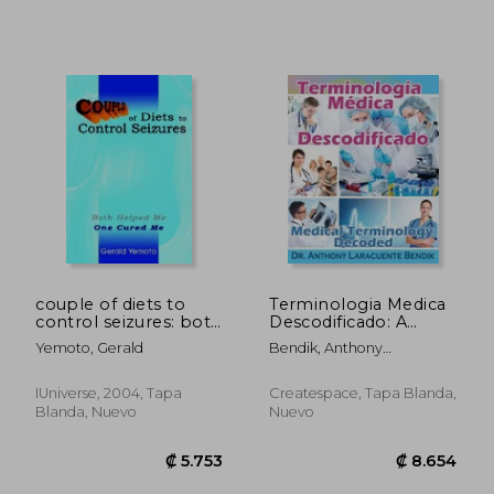
₡ 30.903
₡ 13.8
couple of diets to
Terminologia Medica
control seizures: both
Descodificado: A
helped me one cured
Spanish and English
Yemoto, Gerald
Bendik, Anthony
me (en Inglés)
Medical Terminology
Laracuente
Textbook (en Inglés)
IUniverse, 2004, Tapa
Createspace, Tapa Blanda,
Blanda, Nuevo
Nuevo