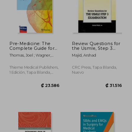
Pre-Medicine: The
Review Questions for
Complete Guide for
the Usmle, Step 3
Aspiring Doctors (en
Examination (en
Thomas, Joel ; Wagner,
Majid, Arshad
Inglés)
Inglés)
Phillip ; Funahashi, Ray
Thieme Medical Publishers,
CRC Press, Tapa Blanda,
1 Edición, Tapa Blanda,
Nuevo
Nuevo
₡ 56.427
₡ 56.4