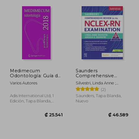
Medimecum
Saunders
Odontología: Guía de
Comprehensive
Terapia
Review for the Nclex-
Varios Autores
Silvestri, Linda Anne ;
Farmacológica 2018
Rn® Examination (en
Silvestri, Angela Elizabeth
(2)
Inglés)
Adis International Ltd, 1
Saunders, Tapa Blanda,
Edición, Tapa Blanda,
Nuevo
Nuevo