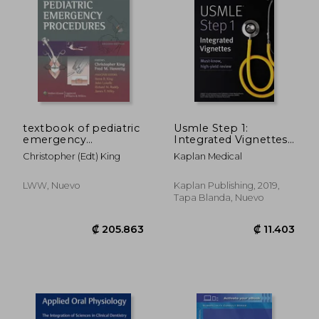
textbook of pediatric
Usmle Step 1:
emergency
Integrated Vignettes:
procedures
Must-Know, High-
Christopher (edt) King
Kaplan Medical
₡ 62.927
₡ 57.8
Yield Review (Usmle
Prep) (en Inglés)
LWW, Nuevo
Kaplan Publishing, 2019,
Tapa Blanda, Nuevo